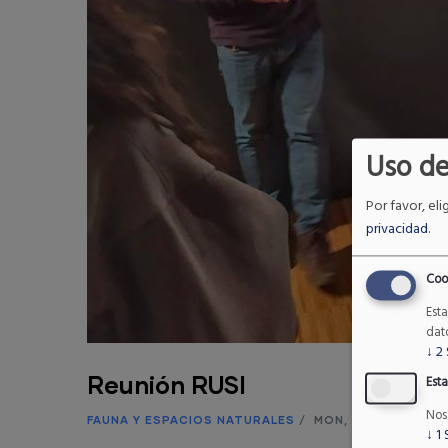
Uso de
Por favor, eli
privacidad
.
Coo
Est
dat
↓
2
Reunión RUSI
Esta
Nos
FAUNA Y ESPACIOS NATURALES
/
MON, 10/10/2022 - 1
↓
1