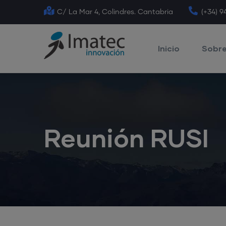
Skip
C/ La Mar 4, Colindres. Cantabria
(+34) 9
to
Main
main
Navigation
Inicio
Sobre
content
Reunión RUSI