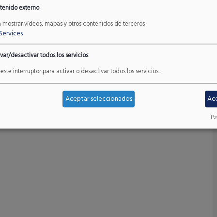
s Silvestres Ibéricos) se ha celebrado durante los
tenido externo
 Estudios Lebaniegos, Potes, Cantabria, (España).
a mostrar vídeos, mapas y otros contenidos de terceros
Services
ntación de un poster sobre el corzo: " ESTIMACIÓN
var/desactivar todos los servicios
reolus) A PARTIR DE TÉCNICAS DE FOTOTRAMPEO"
este interruptor para activar o desactivar todos los servicios.
 de la exposiciones
aquí
.
Aceptar seleccionados
Ac
Po
LLERA CANTÁBRICA