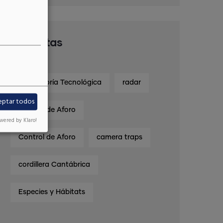
Etiquetas
Consultoría Tecnológica
radar
eptar todos
Control de Aforo
wered by Klaro!
Control de Aforo
camera traps
cordillera Cantábrica
Especies y Hábitats