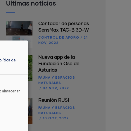
Últimas noticias
Contador de personas
SensMax TAC-B 3D-W
CONTROL DE AFORO
/
21
NOV, 2022
Nueva app de la
olítica de
Fundación Oso de
Asturias
FAUNA Y ESPACIOS
NATURALES
/
03 NOV, 2022
 No almacenan
Reunión RUSI
FAUNA Y ESPACIOS
NATURALES
/
10 OCT, 2022