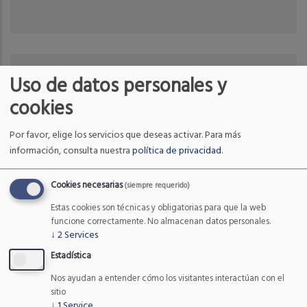
Uso de datos personales y
Últimas noticias
cookies
Contador de personas SensMax
Por favor, elige los servicios que deseas activar.
Para más
TAC-B 3D-W
información, consulta nuestra
política de privacidad
.
CONTROL DE AFORO
/
21 NOV, 2022
Cookies necesarias
(siempre requerido)
Estas cookies son técnicas y obligatorias para que la web
Nueva app de la Fundación Oso
funcione correctamente. No almacenan datos personales.
de Asturias
↓
2
Services
FAUNA Y ESPACIOS NATURALES
/
03
NOV, 2022
Estadística
Nos ayudan a entender cómo los visitantes interactúan con el
Reunión RUSI
sitio
↓
1
Service
FAUNA Y ESPACIOS NATURALES
/
10