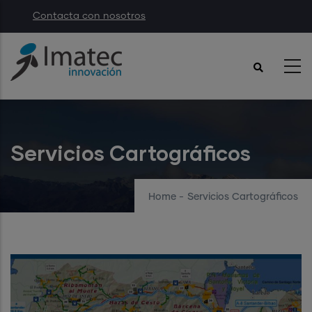
Skip
Contacta con nosotros
to
main
content
Servicios Cartográficos
Home
-
Servicios Cartográficos