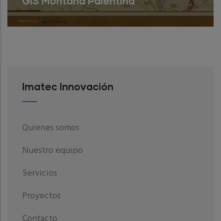
GIS Montaña Palentina
El objetivo principal del proyecto ha sido
integrar información comarcal de la
Montaña Palentina dentro de un Sistema
Read More
Imatec Innovación
Quienes somos
Nuestro equipo
Servicios
Proyectos
Contacto