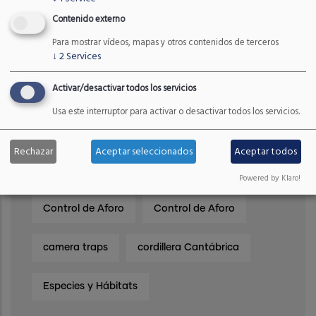
OCT, 2022
Contenido externo
Para mostrar vídeos, mapas y otros contenidos de terceros
↓
2
Services
Activar/desactivar todos los servicios
Etiquetas
Usa este interruptor para activar o desactivar todos los servicios.
Rechazar
Aceptar seleccionados
Aceptar todos
Consultoría Tecnológica
radar
Powered by Klaro!
Control de Aforo
Control de Aforo
camera traps
cordillera Cantábrica
Especies y Hábitats