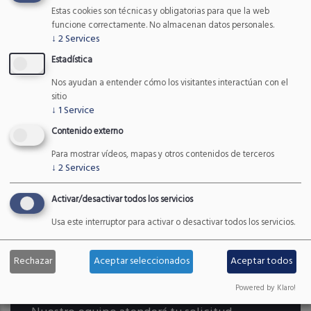
Estas cookies son técnicas y obligatorias para que la web
Etiquetas
funcione correctamente. No almacenan datos personales.
↓
2
Services
Estadística
Consultoría Tecnológica
radar
Nos ayudan a entender cómo los visitantes interactúan con el
sitio
↓
1
Service
Control de Aforo
Control de Aforo
Contenido externo
Para mostrar vídeos, mapas y otros contenidos de terceros
camera traps
cordillera Cantábrica
↓
2
Services
Especies y Hábitats
Activar/desactivar todos los servicios
Usa este interruptor para activar o desactivar todos los servicios.
Rechazar
Aceptar seleccionados
Aceptar todos
Powered by Klaro!
¿CÓMO PODEMOS AYUDARTE?