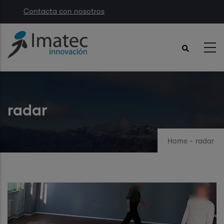
Skip
Contacta con nosotros
to
main
content
radar
Home
-
radar