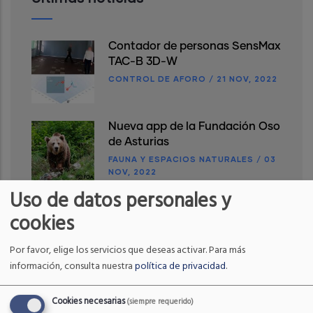
Contador de personas SensMax
TAC-B 3D-W
CONTROL DE AFORO
/
21 NOV, 2022
Nueva app de la Fundación Oso
de Asturias
FAUNA Y ESPACIOS NATURALES
/
03
NOV, 2022
Uso de datos personales y
Reunión RUSI
cookies
FAUNA Y ESPACIOS NATURALES
/
10
OCT, 2022
Por favor, elige los servicios que deseas activar.
Para más
información, consulta nuestra
política de privacidad
.
Cookies necesarias
(siempre requerido)