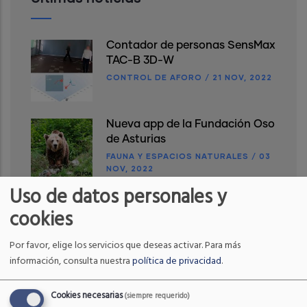
Contador de personas SensMax
TAC-B 3D-W
CONTROL DE AFORO
/
21 NOV, 2022
Nueva app de la Fundación Oso
de Asturias
FAUNA Y ESPACIOS NATURALES
/
03
NOV, 2022
Uso de datos personales y
Reunión RUSI
cookies
FAUNA Y ESPACIOS NATURALES
/
10
OCT, 2022
Por favor, elige los servicios que deseas activar.
Para más
información, consulta nuestra
política de privacidad
.
Cookies necesarias
(siempre requerido)