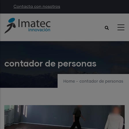
Skip
Contacta con nosotros
to
main
content
contador de personas
Home
-
contador de personas