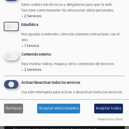
Estas cookies son técnicas y obligatorias para que la web
Etiquetas
funcione correctamente. No almacenan datos personales.
↓
2
Services
Estadística
Consultoría Tecnológica
radar
Nos ayudan a entender cómo los visitantes interactúan con el
sitio
↓
1
Service
Control de Aforo
Control de Aforo
Contenido externo
Para mostrar vídeos, mapas y otros contenidos de terceros
camera traps
cordillera Cantábrica
↓
2
Services
Especies y Hábitats
Activar/desactivar todos los servicios
Usa este interruptor para activar o desactivar todos los servicios.
Rechazar
Aceptar seleccionados
Aceptar todos
Powered by Klaro!
¿CÓMO PODEMOS AYUDARTE?