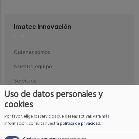
Imatec Innovación
Quienes somos
Nuestro equipo
Servicios
Uso de datos personales y
Proyectos
cookies
Contacto
Por favor, elige los servicios que deseas activar.
Para más
información, consulta nuestra
política de privacidad
.