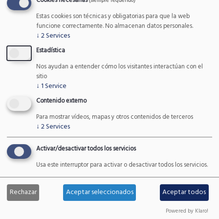
Cookies necesarias
(siempre requerido)
Últimas noticias
Estas cookies son técnicas y obligatorias para que la web
funcione correctamente. No almacenan datos personales.
↓
2
Services
Contador de personas SensMax
Estadística
TAC-B 3D-W
Nos ayudan a entender cómo los visitantes interactúan con el
CONTROL DE AFORO
/
21 NOV, 2022
sitio
↓
1
Service
Contenido externo
Nueva app de la Fundación Oso
de Asturias
Para mostrar vídeos, mapas y otros contenidos de terceros
↓
2
Services
FAUNA Y ESPACIOS NATURALES
/
03
NOV, 2022
Activar/desactivar todos los servicios
Reunión RUSI
Usa este interruptor para activar o desactivar todos los servicios.
FAUNA Y ESPACIOS NATURALES
/
10
OCT, 2022
Rechazar
Aceptar seleccionados
Aceptar todos
Powered by Klaro!