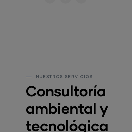
NUESTROS SERVICIOS
Consultoría
Monitoreo Temperatura y
Humedad
ambiental y
Read More
tecnológica