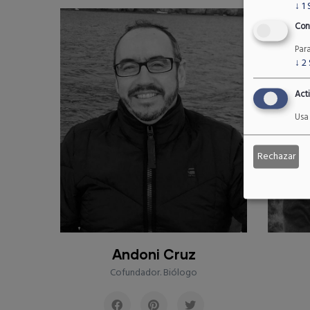
↓
1
Con
Par
↓
2
Acti
Usa 
Rechazar
Pablo Gómez
Cofundador. Analista GIS
Dir