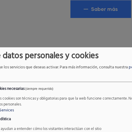
Saber más
 datos personales y cookies
ge los servicios que deseas activar.
Para más información, consulta nuestra
p
EL EQUIPO
kies necesarias
(siempre requerido)
quipo multidisciplin
as cookies son técnicas y obligatorias para que la web funcione correctamente.
os personales.
Services
icio de nuestros cli
dística
 ayudan a entender cómo los visitantes interactúan con el sitio