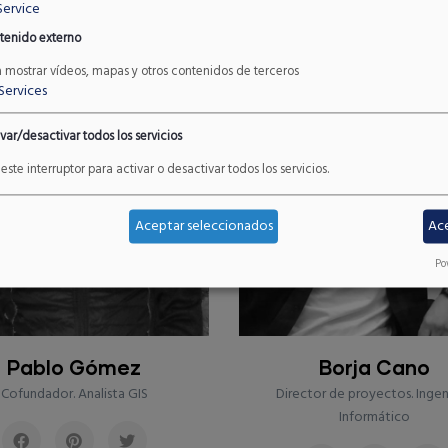
Service
tenido externo
a mostrar vídeos, mapas y otros contenidos de terceros
Services
var/desactivar todos los servicios
este interruptor para activar o desactivar todos los servicios.
Aceptar seleccionados
Ac
Po
Borja Cano
Jesús García
ector de proyectos. Ingeniero
Director de proyectos. Bió
Informático