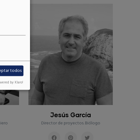
Mª Ángel Lamillar
Técnica del Medio Natural
eptar todos
wered by Klaro!
logo