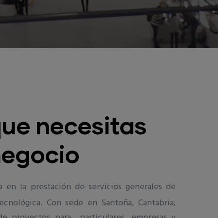
que necesitas
negocio
a en la prestación de servicios generales de
ecnológica
Con sede en Santoña, Cantabria;
.
de proyectos para particulares, empresas y