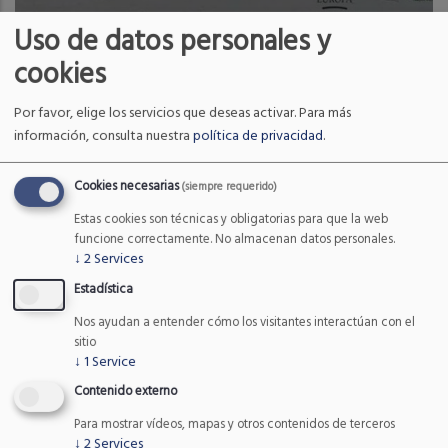
El proyecto se llevó a cabo en el Parque
Uso de datos personales y
Nacional de los Picos de Europa (PNPE) en
cookies
los años 2017 y 2018.
Read More
Por favor, elige los servicios que deseas activar.
Para más
información, consulta nuestra
política de privacidad
.
Cookies necesarias
(siempre requerido)
Estas cookies son técnicas y obligatorias para que la web
funcione correctamente. No almacenan datos personales.
↓
2
Services
Estadística
Nos ayudan a entender cómo los visitantes interactúan con el
sitio
↓
1
Service
Contenido externo
Para mostrar vídeos, mapas y otros contenidos de terceros
↓
2
Services
ESPECIES Y HÁBITATS