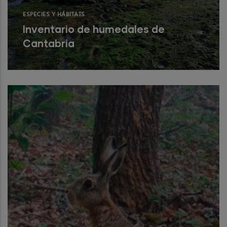
ESPECIES Y HÁBITATS
Inventario de humedales de
Cantabria
Recopilación y elaboración de la
información relativa a los humedales
existentes en el ámbito de la Comunidad
Read More
Autónom