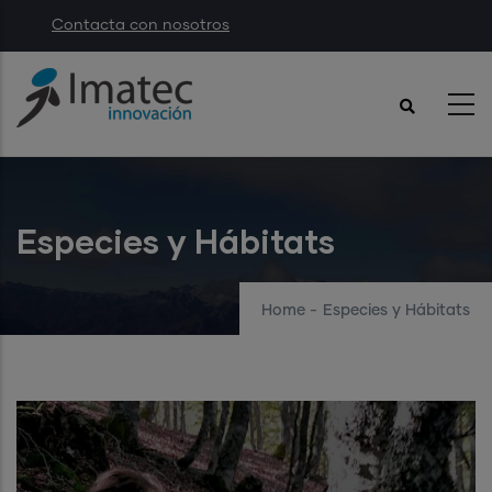
Skip
Contacta con nosotros
to
main
content
Especies y Hábitats
Home
-
Especies y Hábitats