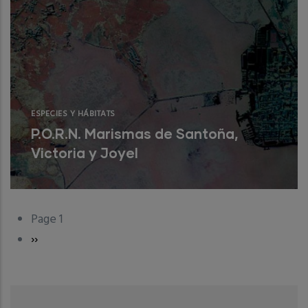
ESPECIES Y HÁBITATS
P.O.R.N. Marismas de Santoña,
Victoria y Joyel
Elaboración de la revisión del P.O.R.N.
Page 1
Pagination
Next
››
Read More
page